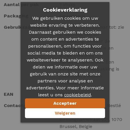
Aantal per pak
1 stuks
Cookieverklaring
Packaging
Nederlands
We gebruiken cookies om uw
website ervaring te verbeteren.
Gebruiksaanwijzing
Ten minste houdbaar tot: zie
Daarnaast gebruiken we cookies
onderkant van de
om content en advertenties te
verpakking. Bewaar de
personaliseren, om functies voor
voeding op een koele en
social media te bieden en om ons
droge plaats bij
websiteverkeer te analyseren. Ook
kamertemperatuur. Een
delen we informatie over uw
aangebroken verpakking is
gebruik van onze site met onze
maximaal 3 weken
partners voor analyse en
houdbaar.
advertenties. Voor meer informatie
EAN
3963-089
leest u ons
.
cookiebeleid
Accepteer
Contactgegevens
Société des Produits Nestlé
S.A, Rue de
Weigeren
Birminghamstraat 221, 1070
Brussel, Belgie