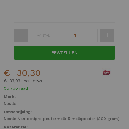
Ga
AANTAL
naar
het
begin
BESTELLEN
van
de
€ 30,30
afbeeldingen-
gallerij
€ 33,03
Op voorraad
Merk:
Nestle
Omschrijving:
Nestle Nan optipro peutermelk 5 melkpoeder (800 gram)
Referentie: