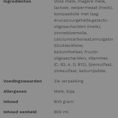
Ingrediënten
Volle melk, magere melk,
lactose, weipermeaat (melk),
koolzaadolie met laag
erucazuurgehalte,galacto-
oligosachariden (melk),
zonnebloemolie,
calciumcarbonaat,emulgator
SOJAlecithine;
kaliumfosfaat, fructo-
oligosachariden, vitamines
(C, B2, A, D, B12), ijzersulfaat,
zinksulfaat, kaliumjodide.
Voedingswaarden
Zie verpakking
Allergenen
Melk, Soja
Inhoud
800 gram
Inhoud eenheid
800 ml