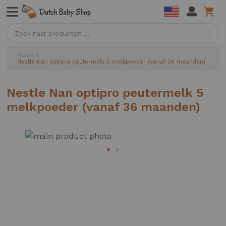
Sea
Home
Nestle Nan optipro peutermelk 5 melkpoeder (vanaf 36 maanden)
Nestle Nan optipro peutermelk 5
melkpoeder (vanaf 36 maanden)
Ga
naar
het
einde
van
de
afbeeldingen-
gallerij