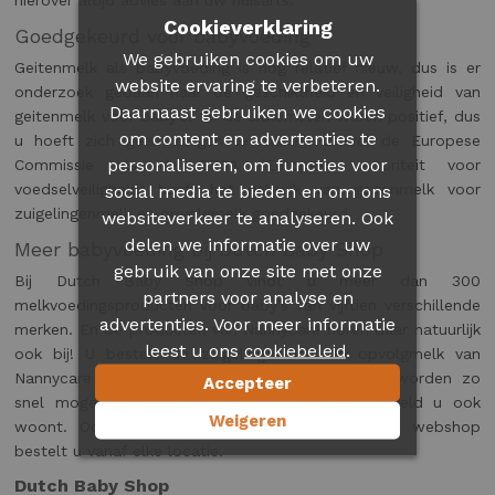
hierover altijd advies aan uw huisarts.
Cookieverklaring
Goedgekeurd voor babyvoeding
We gebruiken cookies om uw
Geitenmelk als babyvoeding is nog relatief nieuw, dus is er
website ervaring te verbeteren.
onderzoek gedaan naar de geschiktheid en veiligheid van
Daarnaast gebruiken we cookies
geitenmelk voor baby’s. En de uitkomsten waren positief, dus
om content en advertenties te
u hoeft zich geen zorgen te maken! Zowel de Europese
personaliseren, om functies voor
Commissie als de EFSA (Europese autoriteit voor
voedselveiligheid) heeft het gebruik van geitenmelk voor
social media te bieden en om ons
zuigelingenmelk en opvolgmelk goedgekeurd.
websiteverkeer te analyseren. Ook
delen we informatie over uw
Meer babyvoeding bij Dutch Baby Shop
gebruik van onze site met onze
Bij Dutch Baby Shop vindt u meer dan 300
partners voor analyse en
melkvoedingsproducten voor baby’s van vijftien verschillende
advertenties. Voor meer informatie
merken. En de producten van Nannycare horen daar natuurlijk
leest u ons
.
cookiebeleid
ook bij! U bestelt de zuigelingenmelk en opvolgmelk van
Nannycare eenvoudig via onze webshop en ze worden zo
Accepteer
snel mogelijk bij u thuis bezorgd. Waar ter wereld u ook
Weigeren
woont. Ook de andere babyproducten in onze webshop
bestelt u vanaf elke locatie.
Dutch Baby Shop