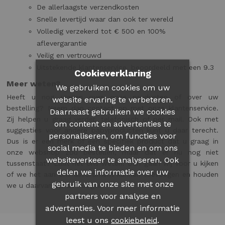
De allerlaagste verzendkosten
Snelle levertijd waar dan ook ter wereld
Volledig verzekerd tot € 500 en 100%
aflevergarantie
Veilig en vertrouwd
Uitstekende klantenservice, beoordeeld met een 9.3
Cookieverklaring
Meer weten?
We gebruiken cookies om uw
Heeft u nog vragen over onze producten of over uw
website ervaring te verbeteren.
bestelling? Neem dan contact op met onze klantenservice.
Daarnaast gebruiken we cookies
Zij helpen u graag verder, telefonisch of per mail. Ook met
om content en advertenties te
suggesties voor andere babyproducten kunt u daar terecht.
personaliseren, om functies voor
Dus is er een merk of een specifiek product dat u graag in
social media te bieden en om ons
onze webshop zou bestellen, maar dat er nu nog niet
websiteverkeer te analyseren. Ook
tussenstaat? Laat het ons weten! Dan gaan wij voor u kijken
delen we informatie over uw
of we het aan ons assortiment kunnen toevoegen en houden
gebruik van onze site met onze
we u daarvan op de hoogte.
partners voor analyse en
advertenties. Voor meer informatie
leest u ons
.
cookiebeleid