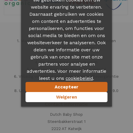
website ervaring te verbeteren.
Daarnaast gebruiken we cookies
om content en advertenties te
personaliseren, om functies voor
Dutch Baby Shop
social media te bieden en om ons
1. Maar liefst 300 verschillende babymelk producten
websiteverkeer te analyseren. Ook
2. Meer dan 15 echte merken
delen we informatie over uw
3. Nergens anders goedkoper
gebruik van onze site met onze
4. De allerlaagste verzendkosten
partners voor analyse en
5. Snel leverbaar waar dan ook ter wereld
advertenties. Voor meer informatie
6. Volledig verzekerd tot € 500 en 100% aflevergarantie
leest u ons
.
cookiebeleid
7. Veilig en vertrouwd
Accepteer
8. Uitstekende klantenservice beoordeeld met een 9.0
Weigeren
Contact informatie
Dutch Baby Shop
Steenbakkerstraat 1
2222 AT Katwijk