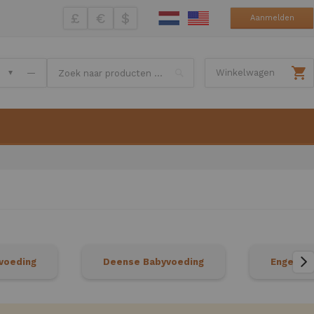
£
€
$
Aanmelden
Search
—
Winkelwagen
voeding
Deense Babyvoeding
Engelse 