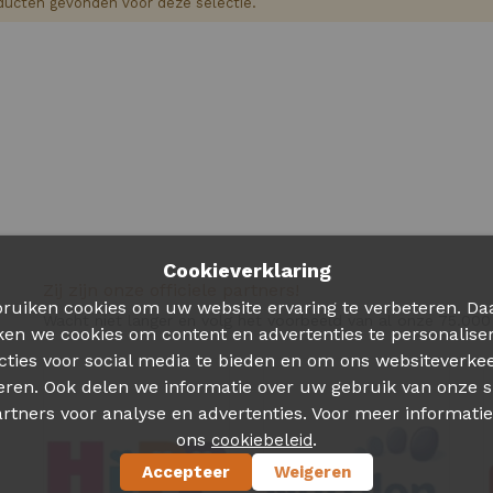
ucten gevonden voor deze selectie.
Cookieverklaring
Zij zijn onze officiele partners!
ruiken cookies om uw website ervaring te verbeteren. Da
Wacht niet langer en volg het voorbeeld van al onze 75.000
ken we cookies om content en advertenties te personalise
cties voor social media te bieden en om ons websiteverkee
eren. Ook delen we informatie over uw gebruik van onze s
rtners voor analyse en advertenties. Voor meer informatie
ons
.
cookiebeleid
Accepteer
Weigeren