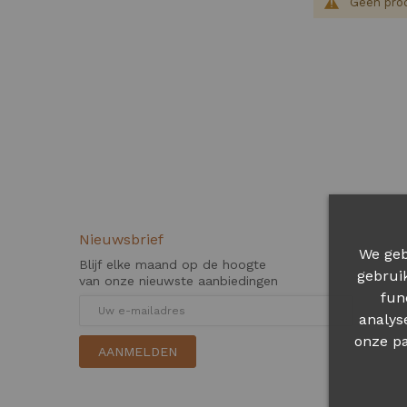
Geen prod
Nieuwsbrief
We geb
Blijf elke maand op de hoogte
gebrui
van onze nieuwste aanbiedingen
fun
analys
onze pa
AANMELDEN