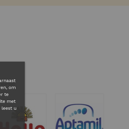
arnaast
 klanten
ren, om
r te
ite met
 leest u