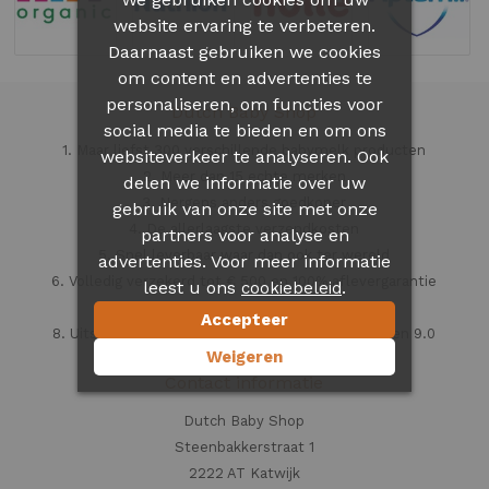
website ervaring te verbeteren.
Daarnaast gebruiken we cookies
om content en advertenties te
personaliseren, om functies voor
Dutch Baby Shop
social media te bieden en om ons
1. Maar liefst 300 verschillende babymelk producten
websiteverkeer te analyseren. Ook
2. Meer dan 15 echte merken
delen we informatie over uw
3. Nergens anders goedkoper
gebruik van onze site met onze
4. De allerlaagste verzendkosten
partners voor analyse en
5. Snel leverbaar waar dan ook ter wereld
advertenties. Voor meer informatie
6. Volledig verzekerd tot € 500 en 100% aflevergarantie
leest u ons
.
cookiebeleid
7. Veilig en vertrouwd
Accepteer
8. Uitstekende klantenservice beoordeeld met een 9.0
Weigeren
Contact informatie
Dutch Baby Shop
Steenbakkerstraat 1
2222 AT Katwijk