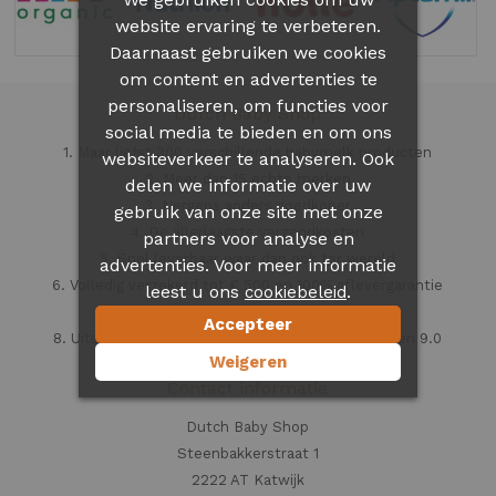
website ervaring te verbeteren.
Daarnaast gebruiken we cookies
om content en advertenties te
personaliseren, om functies voor
Dutch Baby Shop
social media te bieden en om ons
1. Maar liefst 300 verschillende babymelk producten
websiteverkeer te analyseren. Ook
2. Meer dan 15 echte merken
delen we informatie over uw
3. Nergens anders goedkoper
gebruik van onze site met onze
4. De allerlaagste verzendkosten
partners voor analyse en
5. Snel leverbaar waar dan ook ter wereld
advertenties. Voor meer informatie
6. Volledig verzekerd tot € 500 en 100% aflevergarantie
leest u ons
.
cookiebeleid
7. Veilig en vertrouwd
Accepteer
8. Uitstekende klantenservice beoordeeld met een 9.0
Weigeren
Contact informatie
Dutch Baby Shop
Steenbakkerstraat 1
2222 AT Katwijk