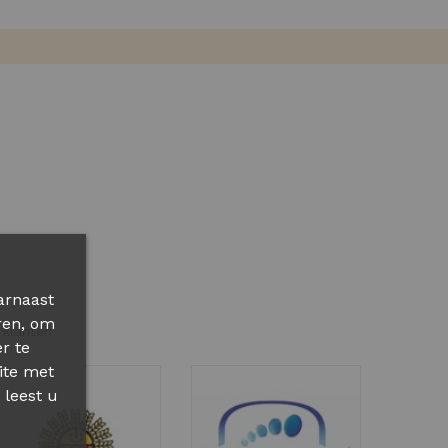
arnaast
ren, om
 klanten
r te
ite met
 leest u