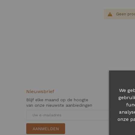
Geen prod
We geb
Nieuwsbrief
gebrui
Blijf elke maand op de hoogte
fun
van onze nieuwste aanbiedingen
analys
onze pa
AANMELDEN