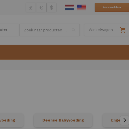
£
€
$
Aanmelden
Search
—
Winkelwagen
voeding
Deense Babyvoeding
Engelse 