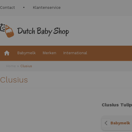
Contact
Klantenservice
Babymelk
Merken
International
Home
Clusius
Clusius
Clusius Tulip
Babymelk