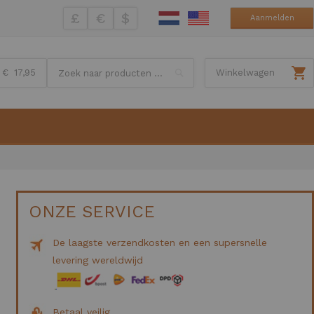
£
€
$
Aanmelden
Search
€ 17,95
Winkelwagen
ONZE SERVICE
De laagste verzendkosten en een supersnelle
levering wereldwijd
Betaal veilig