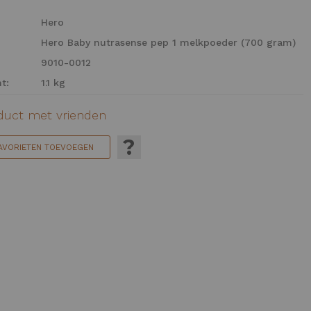
Hero
Hero Baby nutrasense pep 1 melkpoeder (700 gram)
9010-0012
t:
1.1 kg
oduct met vrienden
?
FAVORIETEN TOEVOEGEN