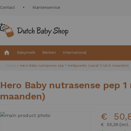
Contact
Klantenservice
Babymelk
Merken
International
Home
Hero Baby nutrasense pep 1 melkpoeder (vanaf 0 tot 6 maanden)
Hero Baby nutrasense pep 1 
maanden)
€ 50,
Ga
naar
€ 55,39
het