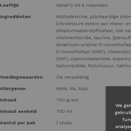
Leeftijd
Vanaf 0 tot 6 maanden
Ingrediënten
Maltodextrine, plantaardige olië
(citroenzure esters van mono- en
dikaliumwaterstoffosfaat, olie v
cholinechloride, taurine, ijzersul
dinatrium-uridine-5'-monofosfaat 
5'-monofosfaat (AMP), cholecalc
(IMP), cyanocobalamine, kopersul
kaliumjodide, foliumzuur, natriu
Voedingswaarden
Zie verpakking
Allergenen
Melk, Vis, Soja
Inhoud
700 gram
We geb
Inhoud eenheid
700 ml
gebrui
fun
Aantal per pak
1 stuks
analys