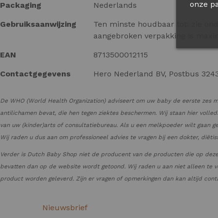
onze pa
Packaging
Nederlands
Gebruiksaanwijzing
Ten minste houdbaar tot: zie on
aangebroken verpakking is max
EAN
8713500012115
Contactgegevens
Hero Nederland BV, Postbus 324
De WHO (World Health Organization) adviseert om uw baby de eerste zes ma
antilichamen bevat, die hen tegen ziektes beschermen. Wij staan hier volle
van uw (kinder)arts of consultatiebureau. Als u een melkpoeder wilt gaan g
Wij raden u dus aan om professioneel advies te vragen bij een dokter, diët
Verder is Dutch Baby Shop niet de producent van de producten die op deze
bevatten dan op de website wordt getoond. Wij raden u aan niet alleen te v
product worden geleverd. Zijn er vragen of opmerkingen dan kan altijd con
Nieuwsbrief