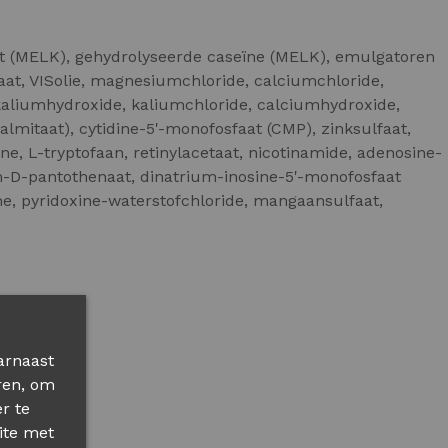
wit (MELK), gehydrolyseerde caseïne (MELK), emulgatoren
raat, VISolie, magnesiumchloride, calciumchloride,
, kaliumhydroxide, kaliumchloride, calciumhydroxide,
lpalmitaat), cytidine-5'-monofosfaat (CMP), zinksulfaat,
ne, L-tryptofaan, retinylacetaat, nicotinamide, adenosine-
m-D-pantothenaat, dinatrium-inosine-5'-monofosfaat
ne, pyridoxine-waterstofchloride, mangaansulfaat,
arnaast
ren, om
r te
ite met