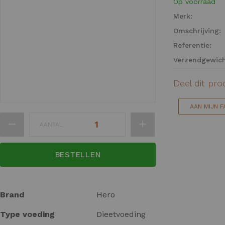
Op voorraad
einde
Merk:
van
Omschrijving:
de
afbeeldingen-
Referentie:
gallerij
Verzendgewich
Deel dit pr
AAN MIJN 
Ga
AANTAL
naar
het
begin
BESTELLEN
van
de
afbeeldingen-
Meer
Brand
Hero
gallerij
informatie
Type voeding
Dieetvoeding