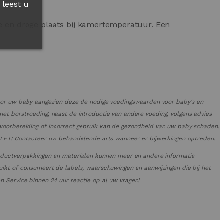
 leest u
e en droge plaats bij kamertemperatuur. Een
oor uw baby aangezien deze de nodige voedingswaarden voor baby's en
et borstvoeding, naast de introductie van andere voeding, volgens advies
e voorbereiding of incorrect gebruik kan de gezondheid van uw baby schaden.
PGELET! Contacteer uw behandelende arts wanneer er bijwerkingen optreden.
oductverpakkingen en materialen kunnen meer en andere informatie
ikt of consumeert de labels, waarschuwingen en aanwijzingen die bij het
 Service binnen 24 uur reactie op al uw vragen!