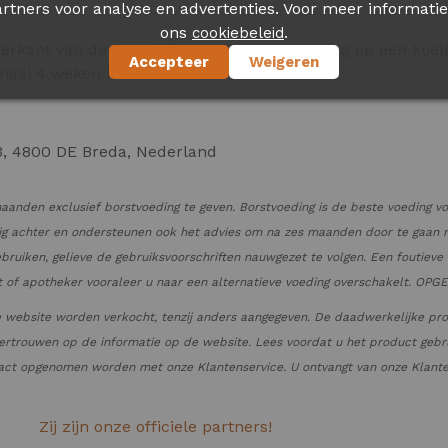
rtners voor analyse en advertenties. Voor meer informatie
ons
.
cookiebeleid
derkant van de verpakking. Bewaar de voeding op een koel
Accepteer
Weigeren
imaal 4 weken houdbaar.
3, 4800 DE Breda, Nederland
anden exclusief borstvoeding te geven. Borstvoeding is de beste voeding v
dig achter en ondersteunen ook het advies om na zes maanden door te gaan m
ebruiken, gelieve de gebruiksvoorschriften nauwgezet te volgen. Een foutiev
ist of apotheker vooraleer u naar een alternatieve voeding overschakelt. O
 website worden verkocht, tenzij anders aangegeven. De daadwerkelijke pr
ertrouwen op de informatie op de website. Lees voordat u het product gebru
tact opgenomen worden met onze Klantenservice. U ontvangt van onze Klanten
Zij zijn onze officiele partners!