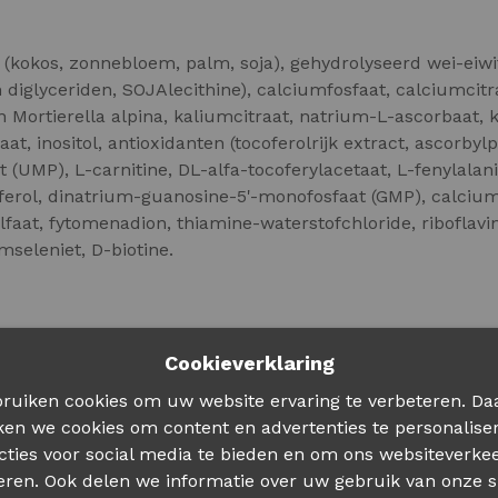
n (kokos, zonnebloem, palm, soja), gehydrolyseerd wei-ei
 diglyceriden, SOJAlecithine), calciumfosfaat, calciumcit
an Mortierella alpina, kaliumcitraat, natrium-L-ascorbaat
faat, inositol, antioxidanten (tocoferolrijk extract, ascorby
(UMP), L-carnitine, DL-alfa-tocoferylacetaat, L-fenylalani
iferol, dinatrium-guanosine-5'-monofosfaat (GMP), calciu
faat, fytomenadion, thiamine-waterstofchloride, riboflavi
mseleniet, D-biotine.
Cookieverklaring
ruiken cookies om uw website ervaring te verbeteren. Da
ken we cookies om content en advertenties te personalise
cties voor social media te bieden en om ons websiteverkee
eren. Ook delen we informatie over uw gebruik van onze s