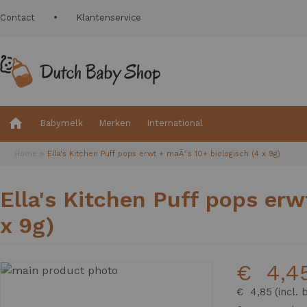
Contact
Klantenservice
Babymelk
Merken
International
Home
Ella's Kitchen Puff pops erwt + maÃ¯s 10+ biologisch (4 x 9g)
Ella's Kitchen Puff pops erw
x 9g)
€ 4,4
Ga
naar
€ 4,85
het