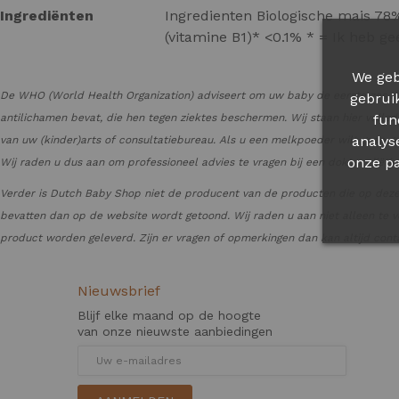
Ingrediënten
Ingredienten Biologische mais 78
(vitamine B1)* <0.1% * = Ik heb ge
We geb
De WHO (World Health Organization) adviseert om uw baby de eerste zes ma
gebrui
antilichamen bevat, die hen tegen ziektes beschermen. Wij staan hier volle
fun
analys
van uw (kinder)arts of consultatiebureau. Als u een melkpoeder wilt gaan g
onze pa
Wij raden u dus aan om professioneel advies te vragen bij een dokter, diët
Verder is Dutch Baby Shop niet de producent van de producten die op deze
bevatten dan op de website wordt getoond. Wij raden u aan niet alleen te v
product worden geleverd. Zijn er vragen of opmerkingen dan kan altijd con
Nieuwsbrief
Blijf elke maand op de hoogte
van onze nieuwste aanbiedingen