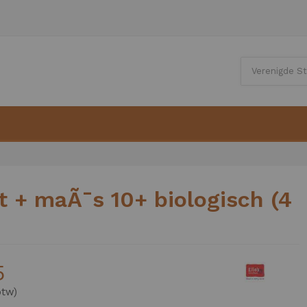
t + maÃ¯s 10+ biologisch (4
5