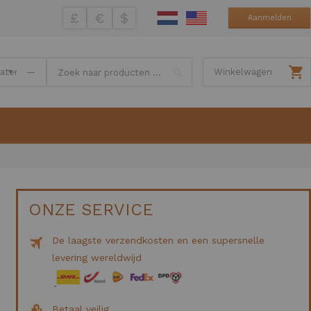
£
€
$
Aanmelden
Search
—
Winkelwagen
ONZE SERVICE
De laagste verzendkosten en een supersnelle
levering wereldwijd
Betaal veilig