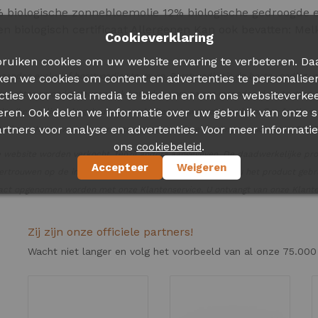
% biologische zonnebloemolie 12% biologische gedroogde
en biologisch certificaat Allergenen Kan ook bevatten: Melk
Cookieverklaring
ruiken cookies om uw website ervaring te verbeteren. Da
anden exclusief borstvoeding te geven. Borstvoeding is de beste voeding v
ken we cookies om content en advertenties te personalise
dig achter en ondersteunen ook het advies om na zes maanden door te gaan m
cties voor social media te bieden en om ons websiteverkee
eren. Ook delen we informatie over uw gebruik van onze s
ebruiken, gelieve de gebruiksvoorschriften nauwgezet te volgen. Een foutiev
rtners voor analyse en advertenties. Voor meer informatie
ist of apotheker vooraleer u naar een alternatieve voeding overschakelt. O
ons
.
cookiebeleid
 website worden verkocht, tenzij anders aangegeven. De daadwerkelijke pr
Accepteer
Weigeren
ertrouwen op de informatie op de website. Lees voordat u het product gebru
tact opgenomen worden met onze Klantenservice. U ontvangt van onze Klanten
Zij zijn onze officiele partners!
Wacht niet langer en volg het voorbeeld van al onze 75.000