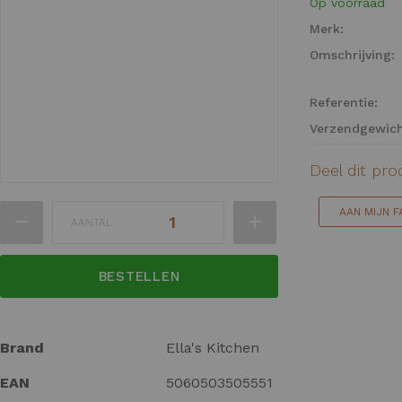
Op voorraad
einde
Merk:
van
Omschrijving:
de
afbeeldingen-
gallerij
Referentie:
Verzendgewich
Deel dit pr
Ga
AAN MIJN 
AANTAL
naar
het
begin
BESTELLEN
van
de
afbeeldingen-
Meer
Brand
Ella's Kitchen
gallerij
informatie
EAN
5060503505551