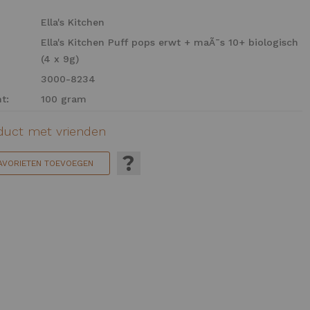
Ella's Kitchen
Ella's Kitchen Puff pops erwt + maÃ¯s 10+ biologisch
(4 x 9g)
3000-8234
t:
100 gram
oduct met vrienden
?
FAVORIETEN TOEVOEGEN