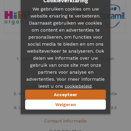
Cookieverklaring
We gebruiken cookies om uw
website ervaring te verbeteren.
Daarnaast gebruiken we cookies
om content en advertenties te
personaliseren, om functies voor
social media te bieden en om ons
Dutch Baby Shop
websiteverkeer te analyseren. Ook
delen we informatie over uw
1. Maar liefst 300 verschillende babymelk producten
gebruik van onze site met onze
2. Meer dan 15 echte merken
partners voor analyse en
3. Nergens anders goedkoper
advertenties. Voor meer informatie
4. De allerlaagste verzendkosten
leest u ons
.
cookiebeleid
5. Snel leverbaar waar dan ook ter wereld
6. Volledig verzekerd tot € 500 en 100% aflevergarantie
Accepteer
7. Veilig en vertrouwd
Weigeren
8. Uitstekende klantenservice beoordeeld met een 9.0
Contact informatie