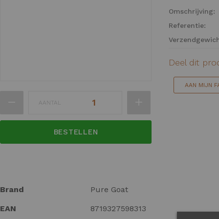
van
Omschrijving:
de
afbeeldingen-
Referentie:
gallerij
Verzendgewich
Deel dit pr
AAN MIJN 
Ga
AANTAL
naar
het
begin
BESTELLEN
van
de
afbeeldingen-
gallerij
Meer
Brand
Pure Goat
informatie
EAN
8719327598313