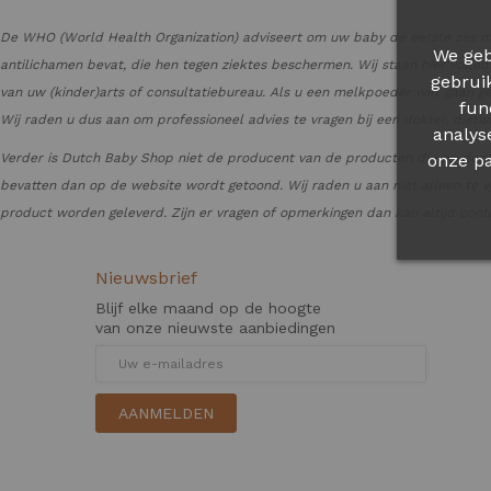
De WHO (World Health Organization) adviseert om uw baby de eerste zes ma
We geb
antilichamen bevat, die hen tegen ziektes beschermen. Wij staan hier volle
gebrui
van uw (kinder)arts of consultatiebureau. Als u een melkpoeder wilt gaan g
fun
Wij raden u dus aan om professioneel advies te vragen bij een dokter, diët
analys
onze pa
Verder is Dutch Baby Shop niet de producent van de producten die op deze
bevatten dan op de website wordt getoond. Wij raden u aan niet alleen te v
product worden geleverd. Zijn er vragen of opmerkingen dan kan altijd con
Nieuwsbrief
Blijf elke maand op de hoogte
van onze nieuwste aanbiedingen
AANMELDEN