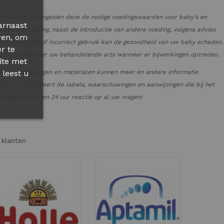
oor uw baby aangezien deze de nodige voedingswaarden voor baby's en
arnaast
et borstvoeding, naast de introductie van andere voeding, volgens advies
ren, om
e voorbereiding of incorrect gebruik kan de gezondheid van uw baby schaden.
r te
PGELET! Contacteer uw behandelende arts wanneer er bijwerkingen optreden.
ite met
 leest u
oductverpakkingen en materialen kunnen meer en andere informatie
ikt of consumeert de labels, waarschuwingen en aanwijzingen die bij het
 Service binnen 24 uur reactie op al uw vragen!
 klanten