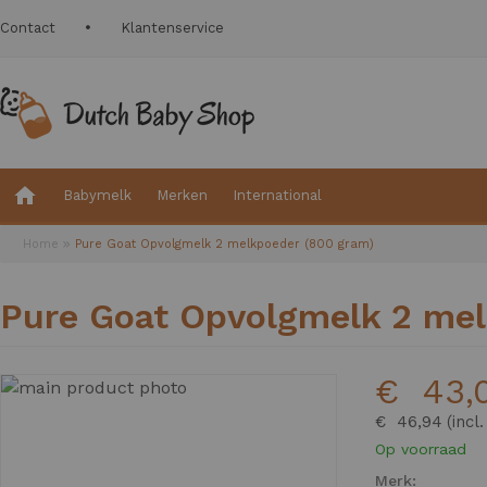
Contact
Klantenservice
Babymelk
Merken
International
Home
Pure Goat Opvolgmelk 2 melkpoeder (800 gram)
Pure Goat Opvolgmelk 2 mel
€ 43,
Ga
naar
€ 46,94
het
Op voorraad
einde
Merk: