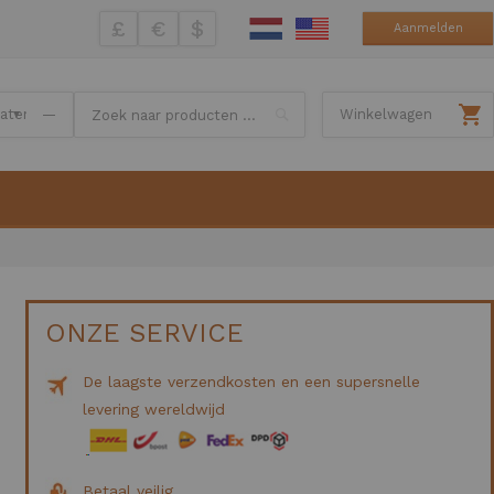
£
€
$
Aanmelden
Search
—
Winkelwagen
ONZE SERVICE
De laagste verzendkosten en een supersnelle
levering wereldwijd
Betaal veilig