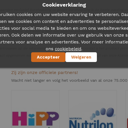
Cookieverklaring
anden exclusief borstvoeding te geven. Borstvoeding is de beste voeding v
ruiken cookies om uw website ervaring te verbeteren. Da
dig achter en ondersteunen ook het advies om na zes maanden door te gaan m
ken we cookies om content en advertenties te personalise
ebruiken, gelieve de gebruiksvoorschriften nauwgezet te volgen. Een foutiev
cties voor social media te bieden en om ons websiteverkee
ist of apotheker vooraleer u naar een alternatieve voeding overschakelt. O
eren. Ook delen we informatie over uw gebruik van onze s
rtners voor analyse en advertenties. Voor meer informatie
 website worden verkocht, tenzij anders aangegeven. De daadwerkelijke pr
ons
.
cookiebeleid
ertrouwen op de informatie op de website. Lees voordat u het product gebru
tact opgenomen worden met onze Klantenservice. U ontvangt van onze Klanten
Accepteer
Weigeren
Zij zijn onze officiele partners!
Wacht niet langer en volg het voorbeeld van al onze 75.000