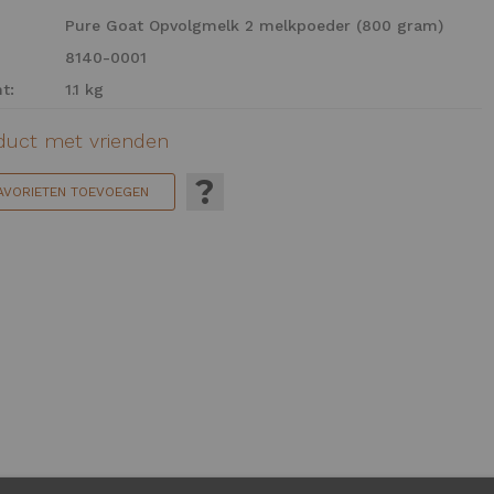
Pure Goat Opvolgmelk 2 melkpoeder (800 gram)
8140-0001
t:
1.1 kg
oduct met vrienden
?
FAVORIETEN TOEVOEGEN