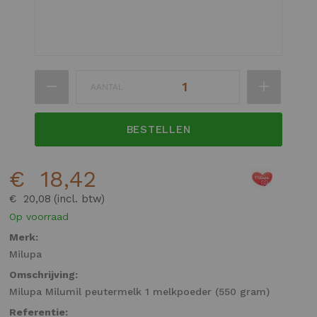
Ga
AANTAL
naar
het
begin
BESTELLEN
van
de
€ 18,42
afbeeldingen-
gallerij
€ 20,08
Op voorraad
Merk:
Milupa
Omschrijving:
Milupa Milumil peutermelk 1 melkpoeder (550 gram)
Referentie: