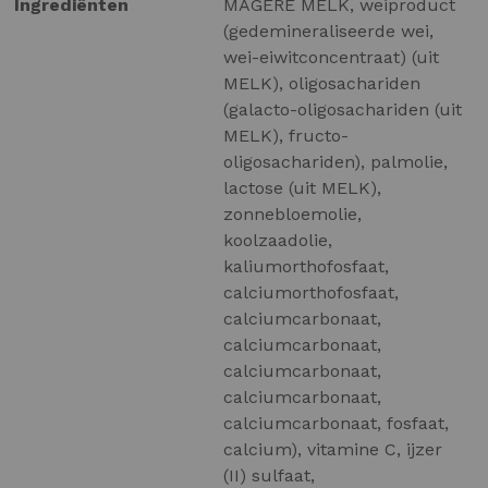
Ingrediënten
MAGERE MELK, weiproduct
(gedemineraliseerde wei,
wei-eiwitconcentraat) (uit
MELK), oligosachariden
(galacto-oligosachariden (uit
MELK), fructo-
oligosachariden), palmolie,
lactose (uit MELK),
zonnebloemolie,
koolzaadolie,
kaliumorthofosfaat,
calciumorthofosfaat,
calciumcarbonaat,
calciumcarbonaat,
calciumcarbonaat,
calciumcarbonaat,
calciumcarbonaat, fosfaat,
calcium), vitamine C, ijzer
(II) sulfaat,