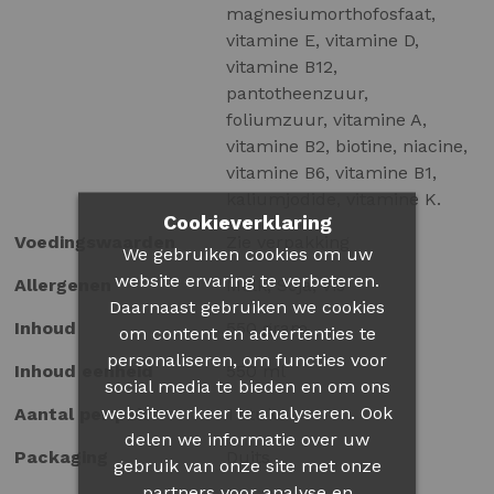
magnesiumorthofosfaat,
vitamine E, vitamine D,
vitamine B12,
pantotheenzuur,
foliumzuur, vitamine A,
vitamine B2, biotine, niacine,
vitamine B6, vitamine B1,
kaliumjodide, vitamine K.
Cookieverklaring
Voedingswaarden
Zie verpakking
We gebruiken cookies om uw
website ervaring te verbeteren.
Allergenen
Melk, Soja, Vis
Daarnaast gebruiken we cookies
Inhoud
550 gram
om content en advertenties te
personaliseren, om functies voor
Inhoud eenheid
550 ml
social media te bieden en om ons
websiteverkeer te analyseren. Ook
Aantal per pak
1 stuks
delen we informatie over uw
Packaging
Duits
gebruik van onze site met onze
partners voor analyse en