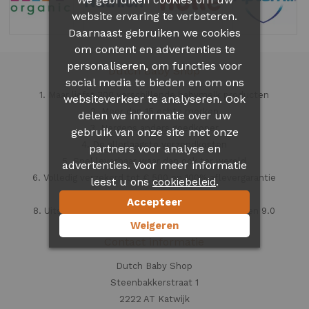
website ervaring te verbeteren.
Daarnaast gebruiken we cookies
om content en advertenties te
personaliseren, om functies voor
Dutch Baby Shop
social media te bieden en om ons
1. Maar liefst 300 verschillende babymelk producten
websiteverkeer te analyseren. Ook
2. Meer dan 15 echte merken
delen we informatie over uw
3. Nergens anders goedkoper
gebruik van onze site met onze
4. De allerlaagste verzendkosten
partners voor analyse en
5. Snel leverbaar waar dan ook ter wereld
advertenties. Voor meer informatie
6. Volledig verzekerd tot € 500 en 100% aflevergarantie
leest u ons
.
cookiebeleid
7. Veilig en vertrouwd
Accepteer
8. Uitstekende klantenservice beoordeeld met een 9.0
Weigeren
Contact informatie
Dutch Baby Shop
Steenbakkerstraat 1
2222 AT Katwijk