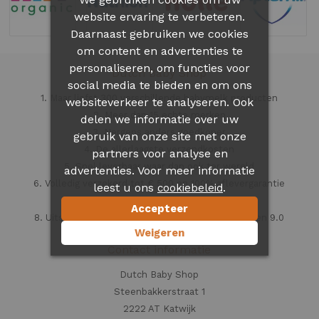
website ervaring te verbeteren.
Daarnaast gebruiken we cookies
om content en advertenties te
personaliseren, om functies voor
Dutch Baby Shop
social media te bieden en om ons
1. Maar liefst 300 verschillende babymelk producten
websiteverkeer te analyseren. Ook
2. Meer dan 15 echte merken
delen we informatie over uw
3. Nergens anders goedkoper
gebruik van onze site met onze
4. De allerlaagste verzendkosten
partners voor analyse en
5. Snel leverbaar waar dan ook ter wereld
advertenties. Voor meer informatie
6. Volledig verzekerd tot € 500 en 100% aflevergarantie
leest u ons
.
cookiebeleid
7. Veilig en vertrouwd
Accepteer
8. Uitstekende klantenservice beoordeeld met een 9.0
Weigeren
Contact informatie
Dutch Baby Shop
Steenbakkerstraat 1
2222 AT Katwijk