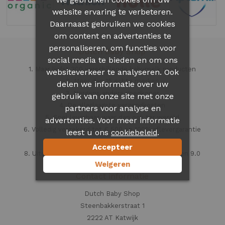
website ervaring te verbeteren.
Daarnaast gebruiken we cookies
om content en advertenties te
personaliseren, om functies voor
Dutch Baby Shop
social media te bieden en om ons
1. Maar liefst 300 verschillende babymelk producten
websiteverkeer te analyseren. Ook
2. Meer dan 15 echte merken
delen we informatie over uw
3. Nergens anders goedkoper
gebruik van onze site met onze
4. De allerlaagste verzendkosten
partners voor analyse en
5. Snel leverbaar waar dan ook ter wereld
advertenties. Voor meer informatie
6. Volledig verzekerd tot € 500 en 100% aflevergarantie
leest u ons
.
cookiebeleid
7. Veilig en vertrouwd
Accepteer
8. Uitstekende klantenservice beoordeeld met een 9.0
Weigeren
Contact informatie
Dutch Baby Shop
Steenbakkerstraat 1
2222 AT Katwijk